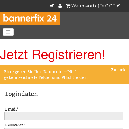
Warenkorb: (0) 0,00 €
Navigation anzeigen
Jetzt Registrieren!
Zurück
Bitte geben Sie Ihre Daten ein! – Mit *
gekennzeichnete Felder sind Pflichtfelder!
Logindaten
Email*
Passwort*